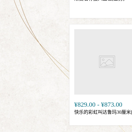
¥829.00
-
¥873.00
快乐的彩虹叫达鲁玛30厘米[