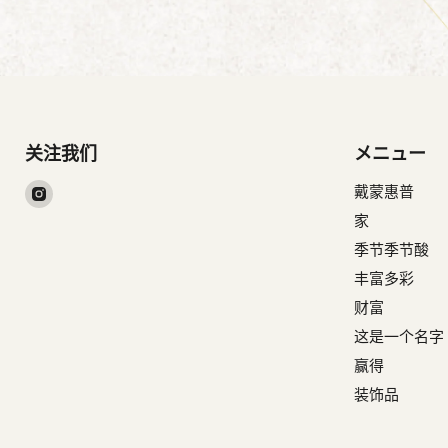
关注我们
メニュー
在
戴蒙惠普
Instagram
家
找
季节季节酸
到
丰富多彩
我
财富
们
这是一个名字
赢得
装饰品