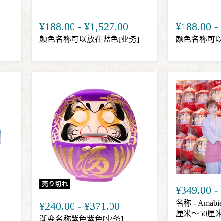
¥188.00
-
¥1,527.00
¥188.00
-
颜色名称可以放在蓝色[业务]
颜色名称可以
売り切れ
¥349.00
-
名称 - Amabie
¥240.00
-
¥371.00
厘米〜50厘
渐变名称紫色紫色[业务]