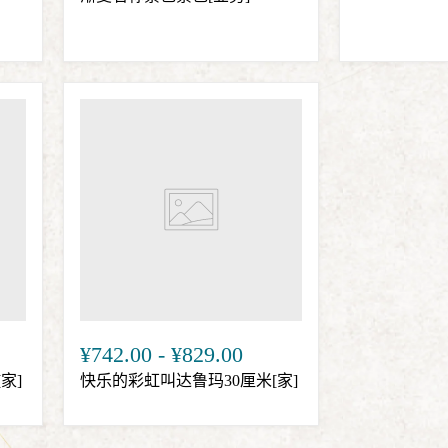
¥742.00
-
¥829.00
家]
快乐的彩虹叫达鲁玛30厘米[家]