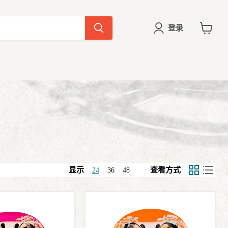
登录
查
看
购
物
车
显示
查看方式
24
36
48