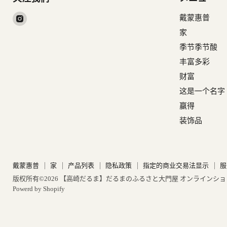
在
戴蒙惠普
Instagram
家
找
季节季节酸
到
丰富多彩
我
财富
们
这是一个名字
赢得
装饰品
戴蒙惠普
家
产品列表
隐私政策
指定的商业交易法显示
服
版权所有©2026 【高崎だるま】だるまのふるさと大門屋 オンラインシ
Powerd by Shopify