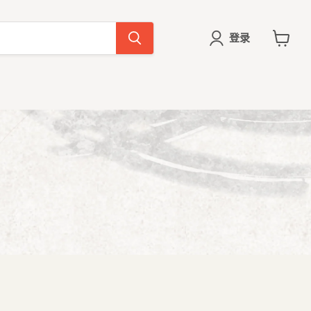
登录
查
看
购
物
车