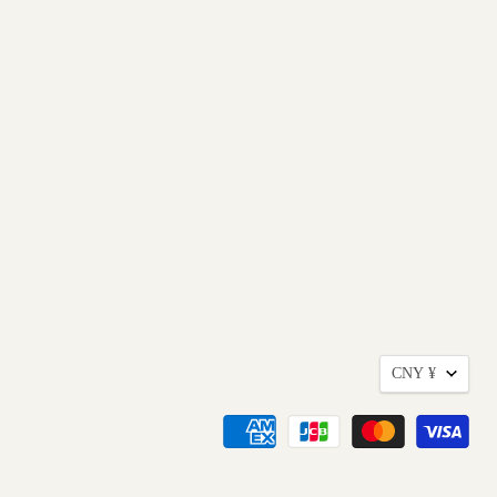
货
CNY ¥
币