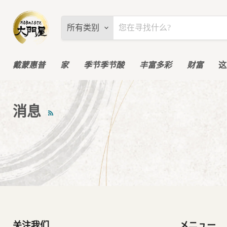
所有类别
戴蒙惠普
家
季节季节酸
丰富多彩
财富
这
消息
RSS
关注我们
メニュー