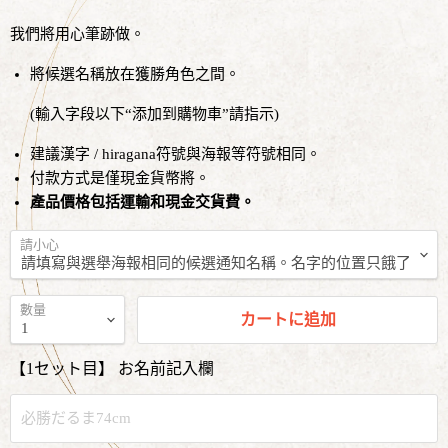
我們將用心筆跡做。
將候選名稱放在獲勝角色之間。
(
輸入字段以下“添加到購物車”
請指示
)
建議漢字 / hiragana符號與海報等符號相同。
付款方式是
僅現金貨幣
將。
產品價格包括運輸和現金交貨費。
請小心
數量
カートに追加
【1セット目】 お名前記入欄