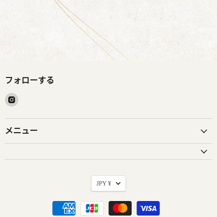
フォローする
Instagram
請
找
到
メニュー
它
貨
JPY ¥
幣