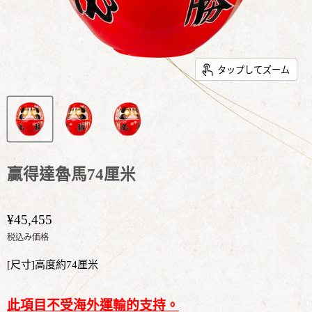
タップしてズーム
贏得達魯馬74厘米
¥45,455
税込み価格
[尺寸]高度約74厘米
此項目不受海外運輸的支持。