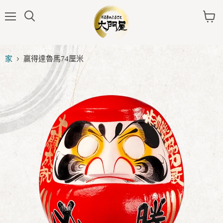
菜
看
單
車
家
贏得達魯馬74厘米