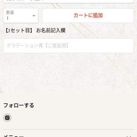
數量
カートに追加
【1セット目】 お名前記入欄
フォローする
Instagram
請
找
到