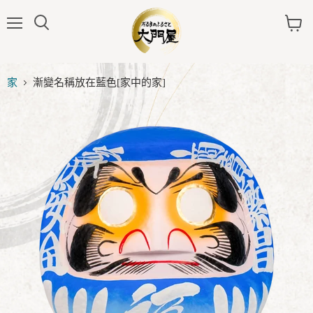
菜
看
單
車
家
漸變名稱放在藍色[家中的家]