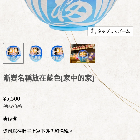
タップしてズーム
漸變名稱放在藍色[家中的家]
¥5,500
税込み価格
◉家◉
您可以在肚子上寫下姓氏和名稱。