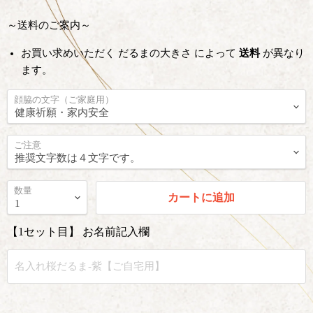
～送料のご案内～
お買い求めいただく だるまの大きさ によって
送料
が異なり
ます。
顔脇の文字（ご家庭用）
ご注意
数量
カートに追加
【1セット目】 お名前記入欄