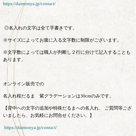
https://daimonya.jp/contact/
◎名入れの文字は全て手書きです。
※サイズによってお腹に入る文字数に制限がございます。
※文字数によっては職人が判断し２行に分けて記入することも
あります。
オンライン販売での
名入れ桜だるま 紫グラデーションは30cmのみです。
【背中への文字の追加や特殊だるまへの名入れ、 ご質問等ござ
いましたら、お気軽にお問合せください。】
https://daimonya.jp/contact/