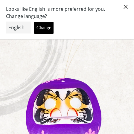
メ
カ
ニ
ー
ュ
ト
ー
を
見
ホーム
名入れ桜だるま 夜桜30cm【ご自宅用】
る