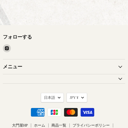
フォローする
Instagram
で
見
つ
メニュー
け
て
く
だ
言
通
さ
日本語
JPY ¥
語
貨
い
大門屋HP
ホーム
商品一覧
プライバシーポリシー