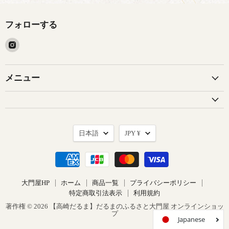
フォローする
Instagram
で
見
つ
メニュー
け
て
く
だ
言
通
さ
日本語
JPY ¥
語
貨
い
大門屋HP
ホーム
商品一覧
プライバシーポリシー
特定商取引法表示
利用規約
著作権 © 2026 【高崎だるま】だるまのふるさと大門屋 オンラインショッ
プ