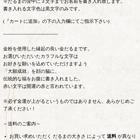
※だるまの背中に３文字までお名前を書き入れ致します。
書き入れる文字色は黒文字のみです。
(
『カートに追加』の下の入力欄
にてご指示下さい
)
-----------------------------------
金粉を使用した縁起の良い金だるまです。
お選びいただいたカラフルな文字は
お好きな願いを込めていただけますよう
「大願成就」を顔の脇に、
伝統的な福をお腹に書き入れました。
赤い文字は開運の赤と言われています。
※必ず金運が上がるというものではありません、あらかじめご
了承ください！
～送料のご案内～
お買い求めいただく だるまの大きさ によって
送料
が異なり