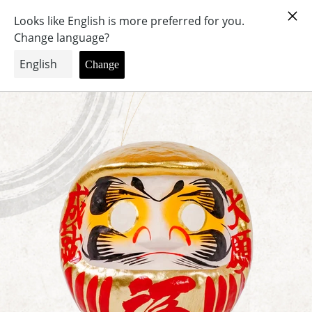
メ
カ
ニ
ー
ュ
ト
ー
を
見
ホーム
金だるま 15cm 赤
る