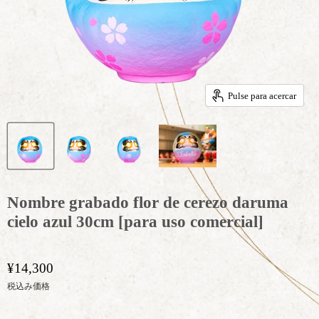
Pulse para acercar
Nombre grabado flor de cerezo daruma
cielo azul 30cm [para uso comercial]
¥14,300
税込み価格