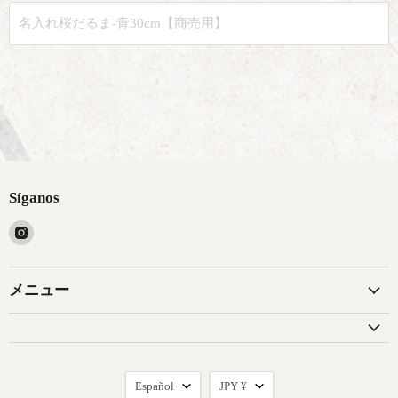
Síganos
Encuéntrenos
en
Instagram
メニュー
Idioma
Moneda
Español
JPY ¥