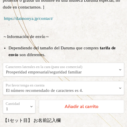
posterior o grabar un nombre en una muñeca Daruma especial, no
dude en contactarnos. ]
https://daimonya.jp/contact/
～Información de envío～
Dependiendo del tamaño del Daruma que compres
tarifa de
envío
son diferentes.
Caracteres laterales en la cara (para uso comercial)
Por favor tenga en cuenta
Cantidad
Añadir al carrito
【1セット目】 お名前記入欄