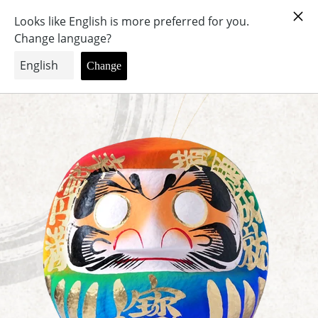
Menú
Ver
carrito
Inicio
Happy Rainbow llamado Daruma 30cm [para negocios]