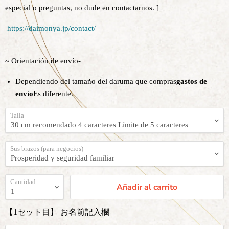
especial o preguntas, no dude en contactarnos. ]
https://daimonya.jp/contact/
~ Orientación de envío-
Dependiendo del tamaño del daruma que compras
gastos de
envío
Es diferente.
Talla
Sus brazos (para negocios)
Cantidad
Añadir al carrito
【1セット目】 お名前記入欄