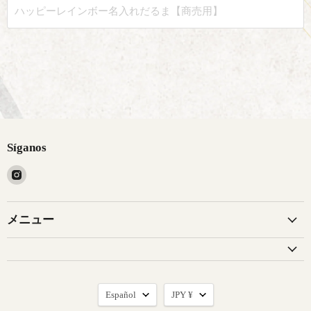
Síganos
Encuéntrenos
en
Instagram
メニュー
Idioma
Moneda
Español
JPY ¥